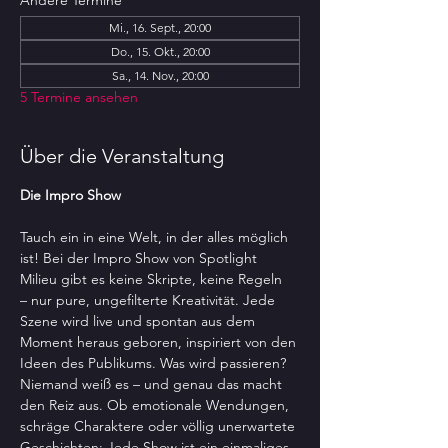
Andere Termine
Mi., 16. Sept., 20:00
Do., 15. Okt., 20:00
Sa., 14. Nov., 20:00
5 Termine ansehen
Über die Veranstaltung
Die Impro Show 
Tauch ein in eine Welt, in der alles möglich 
ist! Bei der Impro Show von Spotlight 
Milieu gibt es keine Skripte, keine Regeln  
– nur pure, ungefilterte Kreativität. Jede 
Szene wird live und spontan aus dem 
Moment heraus geboren, inspiriert von den 
Ideen des Publikums. Was wird passieren? 
Niemand weiß es – und genau das macht 
den Reiz aus. Ob emotionale Wendungen, 
schräge Charaktere oder völlig unerwartete 
Geschichten: Jede Show ist ein einmaliges 