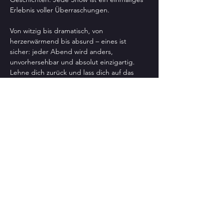
Erlebnis voller Überraschungen.
Von witzig bis dramatisch, von 
herzerwärmend bis absurd – eines ist 
sicher: jeder Abend wird anders, 
unvorhersehbar und absolut einzigartig. 
Lehne dich zurück und lass dich auf das 
Unerwartete ein – sobald es heißt „Three, 
two, one: SPOT ON!“, weiß niemand, was 
kommt, aber alles kann passieren!
Tickets & Informationen:
Einlass:
 16:00 Uhr
Beginn:
 16:30 Uhr
Preis:
 15 € (10 € ermäßigt)
Event teilen