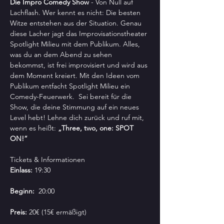
Die Impro Comedy Show
 - Von Null auf 
Lachflash. Wer kennt es nicht: Die besten 
Witze entstehen aus der Situation. Genau 
diese Lacher jagt das Improvisationstheater 
Spotlight Milieu mit dem Publikum. Alles, 
was du an dem Abend zu sehen 
bekommst, ist frei improvisiert und wird aus 
dem Moment kreiert. Mit den Ideen vom 
Publikum entfacht Spotlight Milieu ein 
Comedy-Feuerwerk.  Sei bereit für die 
Show, die deine Stimmung auf ein neues 
Level hebt! Lehne dich zurück und ruf mit, 
wenn es heißt: 
„Three, two, one: SPOT 
ON!“
Tickets & Informationen
Einlass:
 19:30
Beginn:
  20:00
Preis:
 20€ (15€ ermäßigt)