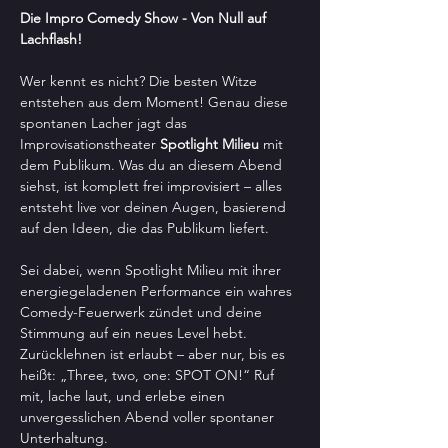
Die Impro Comedy Show - Von Null auf 
Lachflash!
Wer kennt es nicht? Die besten Witze 
entstehen aus dem Moment! Genau diese 
spontanen Lacher jagt das 
Improvisationstheater 
Spotlight Milieu
 mit 
dem Publikum. Was du an diesem Abend 
siehst, ist komplett frei improvisiert – alles 
entsteht live vor deinen Augen, basierend 
auf den Ideen, die das Publikum liefert.
Sei dabei, wenn Spotlight Milieu mit ihrer 
energiegeladenen Performance ein wahres 
Comedy-Feuerwerk zündet und deine 
Stimmung auf ein neues Level hebt. 
Zurücklehnen ist erlaubt – aber nur, bis es 
heißt: „Three, two, one: SPOT ON!“ Ruf 
mit, lache laut, und erlebe einen 
unvergesslichen Abend voller spontaner 
Unterhaltung.