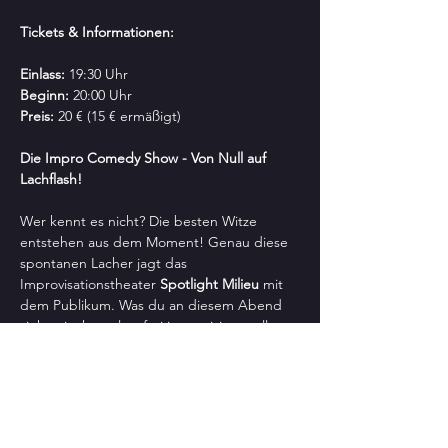
Tickets & Informationen:
Einlass:
 19:30 Uhr
Beginn:
 20:00 Uhr
Preis:
 20 € (15 € ermäßigt)
Die Impro Comedy Show - Von Null auf 
Lachflash!
Wer kennt es nicht? Die besten Witze 
entstehen aus dem Moment! Genau diese 
spontanen Lacher jagt das 
Improvisationstheater 
Spotlight Milieu
 mit 
dem Publikum. Was du an diesem Abend 
siehst, ist komplett frei improvisiert – alles 
entsteht live vor deinen Augen, basierend 
auf den Ideen, die das Publikum liefert.
Erlebe, wie 
Spotlight Milieu
 mit ihrer 
energiegeladenen Performance ein 